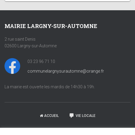
MAIRIE LARGNY-SUR-AUTOMNE
2 rue saint Denis
02600 Largny-sur-Automne
03 23 96 71 10
communelargnysurautomne@orange.fr
La mairie est ouverte les mardis de 14h30 à 19h.
ACCUEIL
VIE LOCALE
DÉMARCHES ADMINISTRATIVES