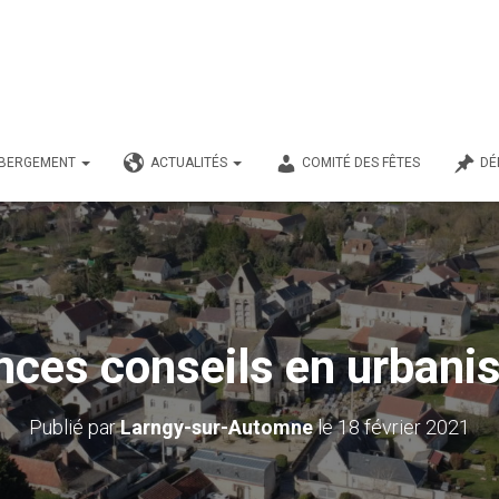
EBERGEMENT
ACTUALITÉS
COMITÉ DES FÊTES
DÉ
ces conseils en urban
Publié par
Larngy-sur-Automne
le
18 février 2021