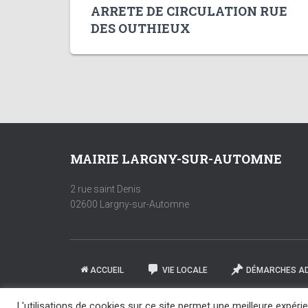
ARRETE DE CIRCULATION RUE
DES OUTHIEUX
MAIRIE LARGNY-SUR-AUTOMNE
2 rue saint Denis
02600 Largny-sur-Automne
ACCUEIL
VIE LOCALE
DÉMARCHES AD
L'utilisations de cookies sur ce site permet une meilleure expér