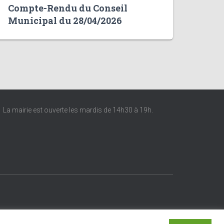
Compte-Rendu du Conseil
Municipal du 28/04/2026
La mairie est ouverte les mardis de 14h30 à 19h.
 Mention légales et crédits du site |
White Flüte Idéation