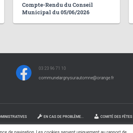
Compte-Rendu du Conseil
Municipal du 05/06/2026
03 23 96 71 10
communelargnysurautomne@orange.fr
MINISTRATIVES
EN CAS DE PROBLÈME…
COMITÉ DES FÊTES
ience de navigation. Les cookies servent uniquement au rapport de
© 2021 Mairie de Largny-sur-Automne. Tous droits réservés |